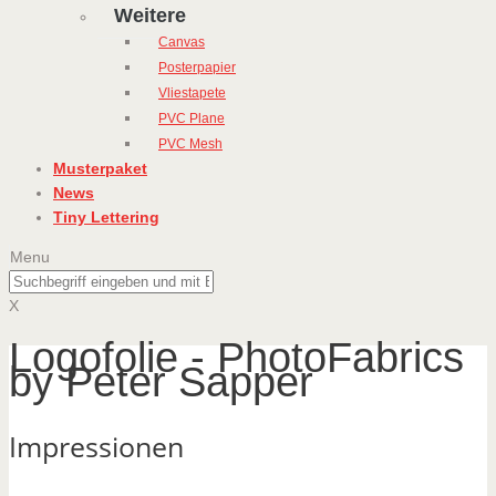
Weitere
Canvas
Posterpapier
Vliestapete
PVC Plane
PVC Mesh
Musterpaket
News
Tiny Lettering
Menu
X
Logofolie - PhotoFabrics
by Peter Sapper
Impressionen