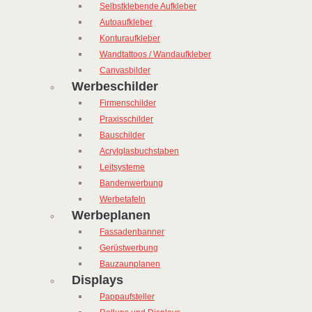
Selbstklebende Aufkleber
Autoaufkleber
Konturaufkleber
Wandtattoos / Wandaufkleber
Canvasbilder
Werbeschilder
Firmenschilder
Praxisschilder
Bauschilder
Acrylglasbuchstaben
Leitsysteme
Bandenwerbung
Werbetafeln
Werbeplanen
Fassadenbanner
Gerüstwerbung
Bauzaunplanen
Displays
Pappaufsteller