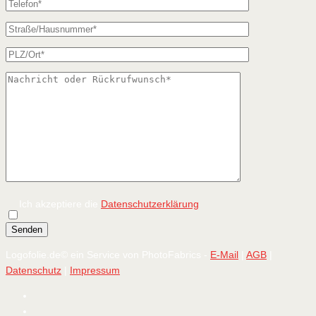
Ich akzeptiere die
Datenschutzerklärung
Logofolie.de© ein Service von PhotoFabrics -
E-Mail
|
AGB
|
Datenschutz
|
Impressum