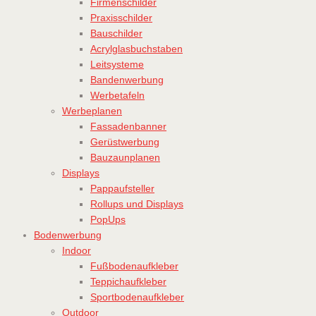
Firmenschilder
Praxisschilder
Bauschilder
Acrylglasbuchstaben
Leitsysteme
Bandenwerbung
Werbetafeln
Werbeplanen
Fassadenbanner
Gerüstwerbung
Bauzaunplanen
Displays
Pappaufsteller
Rollups und Displays
PopUps
Bodenwerbung
Indoor
Fußbodenaufkleber
Teppichaufkleber
Sportbodenaufkleber
Outdoor