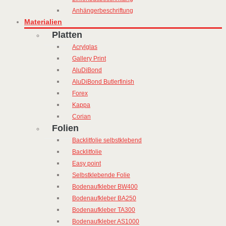
Anhängerbeschriftung
Materialien
Platten
Acrylglas
Gallery Print
AluDiBond
AluDiBond Butlerfinish
Forex
Kappa
Corian
Folien
Backlitfolie selbstklebend
Backlitfolie
Easy point
Selbstklebende Folie
Bodenaufkleber BW400
Bodenaufkleber BA250
Bodenaufkleber TA300
Bodenaufkleber AS1000