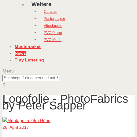
Weitere
Canvas
Posterpapier
Vliestapete
PVC Plane
PVC Mesh
Musterpaket
News
Tiny Lettering
Menu
X
Logofolie - PhotoFabrics
by Peter Sapper
26. April 2017