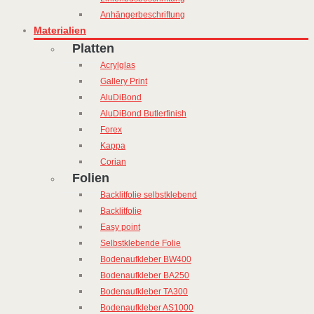
Anhängerbeschriftung
Materialien
Platten
Acrylglas
Gallery Print
AluDiBond
AluDiBond Butlerfinish
Forex
Kappa
Corian
Folien
Backlitfolie selbstklebend
Backlitfolie
Easy point
Selbstklebende Folie
Bodenaufkleber BW400
Bodenaufkleber BA250
Bodenaufkleber TA300
Bodenaufkleber AS1000