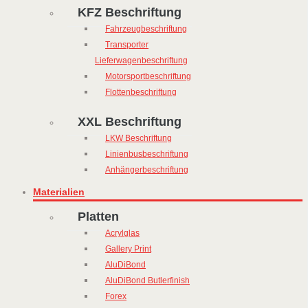
KFZ Beschriftung
Fahrzeugbeschriftung
Transporter
Lieferwagenbeschriftung
Motorsportbeschriftung
Flottenbeschriftung
XXL Beschriftung
LKW Beschriftung
Linienbusbeschriftung
Anhängerbeschriftung
Materialien
Platten
Acrylglas
Gallery Print
AluDiBond
AluDiBond Butlerfinish
Forex