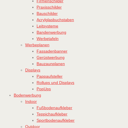
Firmenschilder
Praxisschilder
Bauschilder
Acrylglasbuchstaben
Leitsysteme
Bandenwerbung
Werbetafeln
Werbeplanen
Fassadenbanner
Gerüstwerbung
Bauzaunplanen
Displays
Pappaufsteller
Rollups und Displays
PopUps
Bodenwerbung
Indoor
Fußbodenaufkleber
Teppichaufkleber
Sportbodenaufkleber
Outdoor