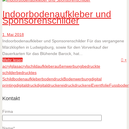
Indoorbodenaufkleber und
Sponsorenschilder
1. Mai 2018
Indoorbodenaufkleber und Sponsorenschilder Für das vergangene
Märzklopfen in Ludwigsburg, sowie für den Vorverkauf der
Dauerkarten für das Blühende Barock, hat...
Mehr lesen
+
acrylglas
acrylschild
aufkleber
außenwerbung
bedruckte
schilder
bedrucktes
Schild
bodenaufkleber
bodendruck
Bodenwerbung
digital
printing
digitaldruck
digitaldruckerei
druck
druckerei
Event
folie
Fussboden
Kontakt
Firma
Name*