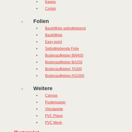
Kappa
Corian
Folien
Backlitfolie selbstklebend
Backlitfolie
Easy point
Selbstklebende Folie
Bodenaufkleber BW400
Bodenaufkleber BA250
Bodenaufkleber TA300
Bodenaufkleber AS1000
Weitere
Canvas
Posterpapier
Vliestapete
PVC Plane
PVC Mesh