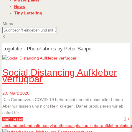
Musterpaket
News
Tiny Lettering
Menu
X
Logofolie - PhotoFabrics by Peter Sapper
Social Distancing Aufkleber
verfügbar
20. März 2020
Das Coronavirus COVID-19 beherrscht derzeit unser aller Leben.
Aber wir lassen uns nicht klein kriegen. Daher produzieren wir ab
sofort für...
Mehr lesen
+
abstand
abstandhalten
acryl
apotheke
asphaltaufkleber
aufkleber
bleibe